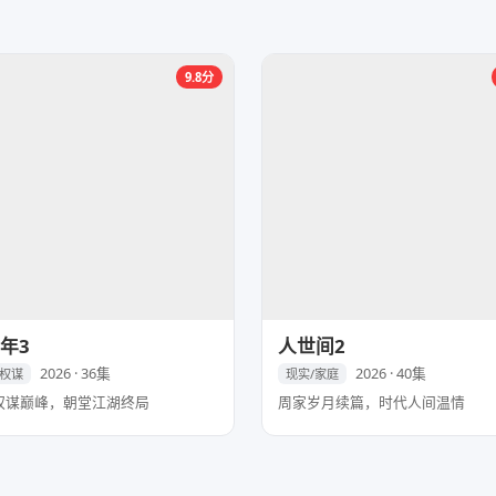
9.8分
年3
人世间2
2026 · 36集
2026 · 40集
/权谋
现实/家庭
权谋巅峰，朝堂江湖终局
周家岁月续篇，时代人间温情