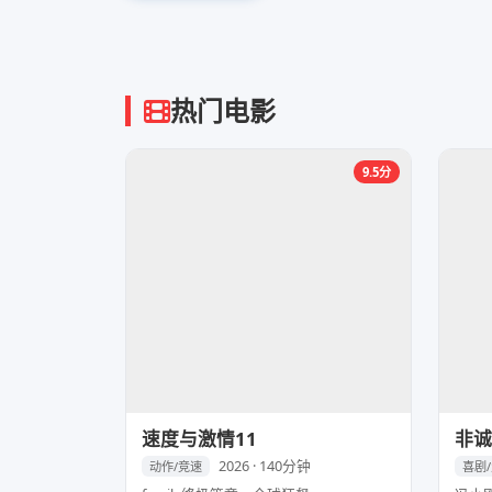
热门电影
9.5分
速度与激情11
非诚
2026 · 140分钟
动作/竞速
喜剧