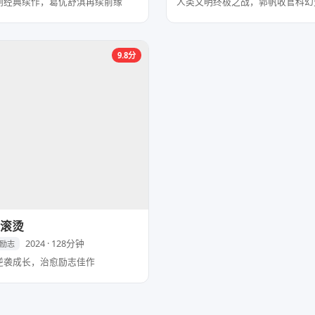
刚经典续作，葛优舒淇再续前缘
人类文明终极之战，郭帆收官科幻
9.8分
滚烫
2024 · 128分钟
/励志
逆袭成长，治愈励志佳作