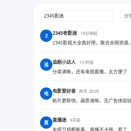
2345老影迷
10分钟前
2
2345影视大全真好用，聚合全网资源
追剧小达人
1小时前
追
分类清晰，还有电视直播，太方便了
电影爱好者
昨天 20:00
电
新片更新快，画质清晰，无广告体验
直播迷
3天前
直
央视卫视都能看，直播不卡顿，爱了