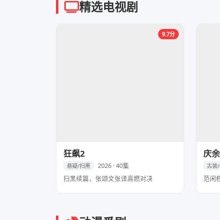
精选电视剧
9.7分
狂飙2
庆余
2026 · 40集
悬疑/扫黑
古装
扫黑续篇，张颂文张译高燃对决
范闲