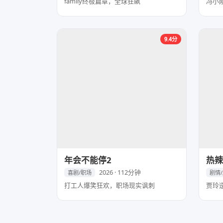
family终极篇章，全球狂飙
冯小
9.4分
年会不能停2
热辣
2026 · 112分钟
喜剧/职场
剧情
打工人爆笑狂欢，职场现实讽刺
贾玲