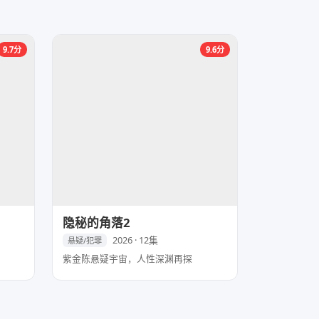
9.7分
9.6分
隐秘的角落2
2026 · 12集
悬疑/犯罪
紫金陈悬疑宇宙，人性深渊再探