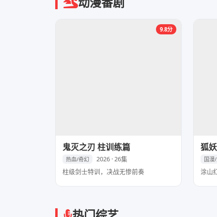
动漫番剧
9.8分
鬼灭之刃 柱训练篇
狐妖
2026 · 26集
热血/奇幻
国漫
柱级剑士特训，决战无惨前奏
涂山
热门综艺